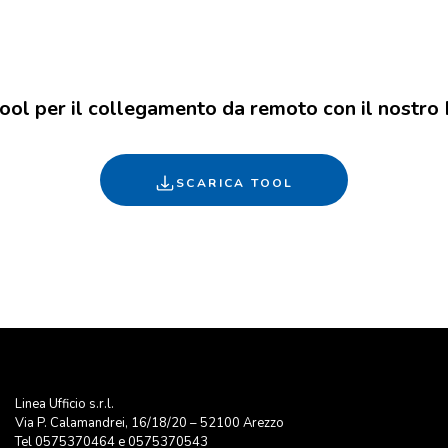
 tool per il collegamento da remoto con il nostro
SCARICA TOOL
Linea Ufficio s.r.l.
Via P. Calamandrei, 16/18/20 – 52100 Arezzo
Tel
0575370464
e
0575370543