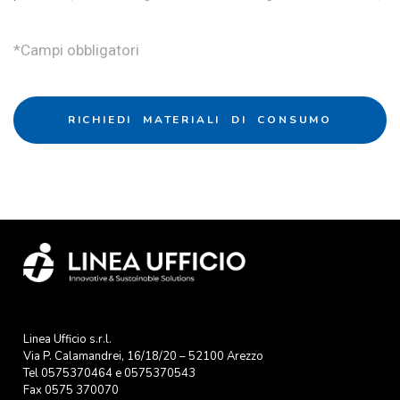
*Campi obbligatori
RICHIEDI MATERIALI DI CONSUMO​​
Linea Ufficio s.r.l.
Via P. Calamandrei, 16/18/20 – 52100 Arezzo
Tel
0575370464
e
0575370543
Fax 0575 370070